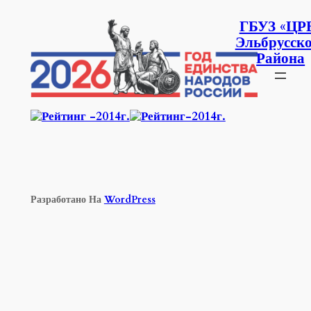
Перейти
К
ГБУЗ «ЦР
Содержимому
Эльбрусско
Района
Разработано На
WordPress