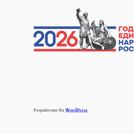
Перейти
К
Содержимому
Разработано На
WordPress