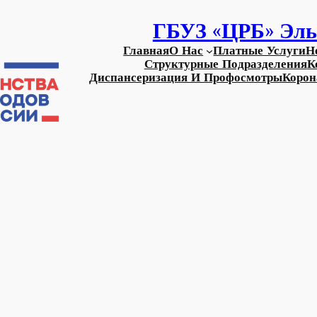
ГБУЗ «ЦРБ» Эль
Главная
О Нас
Платные Услуги
Н
Структурные Подразделения
К
Диспансеризация И Профосмотры
Корон