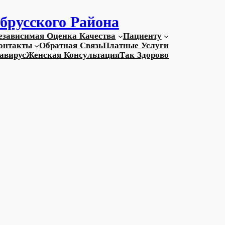
брусского Района
езависимая Оценка Качества
Пациенту
онтакты
Обратная Связь
Платные Услуги
авирус
Женская Консультация
Так Здорово