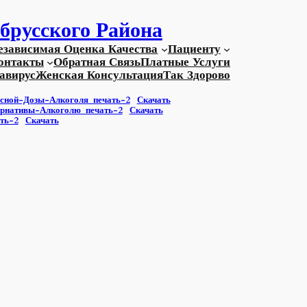
брусского Района
езависимая Оценка Качества
Пациенту
онтакты
Обратная Связь
Платные Услуги
авирус
Женская Консультация
Так Здорово
сной-Дозы-Алкоголя_печать-2
Скачать
ернативы-Алкоголю_печать-2
Скачать
ть-2
Скачать