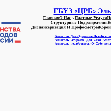
ГБУЗ «ЦРБ» Эль
Главная
О Нас
Платные Услуги
Н
Структурные Подразделения
К
Диспансеризация И Профосмотры
Корон
Алкоголь_Для-Здоровья-Нет-Безопа
Алкоголь_Откройте-Для-Себя-Альт
Алкоголь_позаботьтесь-О-Себе_печа