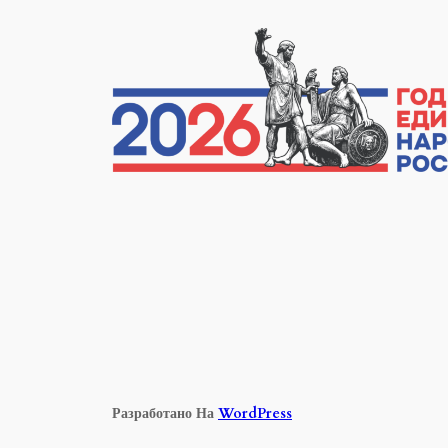
Перейти
К
Содержимому
Разработано На
WordPress